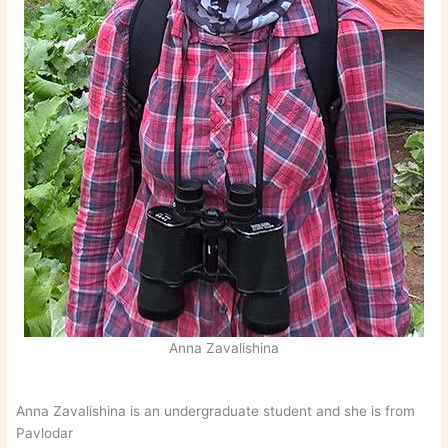
Anna Zavalishina
Anna Zavalishina is an undergraduate student and she is from
Pavlodar