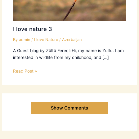
I love nature 3
By
admin
/
I love Nature
/
Azerbaijan
A Guest blog by Zülfü Ferecli Hi, my name is Zulfu. I am
interested in wildlife from my childhood, and […]
Read Post »
Show Comments