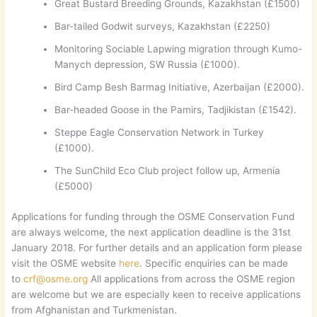
Great Bustard Breeding Grounds, Kazakhstan (£1500)
Bar-tailed Godwit surveys, Kazakhstan (£2250)
Monitoring Sociable Lapwing migration through Kumo-
Manych depression, SW Russia (£1000).
Bird Camp Besh Barmag Initiative, Azerbaijan (£2000).
Bar-headed Goose in the Pamirs, Tadjikistan (£1542).
Steppe Eagle Conservation Network in Turkey
(£1000).
The SunChild Eco Club project follow up, Armenia
(£5000)
Applications for funding through the OSME Conservation Fund
are always welcome, the next application deadline is the 31st
January 2018. For further details and an application form please
visit the OSME website
here
. Specific enquiries can be made
to
crf@osme.org
All applications from across the OSME region
are welcome but we are especially keen to receive applications
from Afghanistan and Turkmenistan.