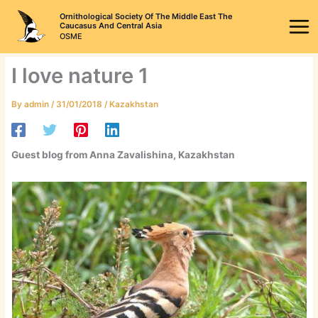
Skip
Ornithological Society Of The Middle East The
to
Caucasus And Central Asia
OSME
content
I love nature 1
By
admin
/
31/01/2018
/
Kazakhstan
Guest blog from Anna Zavalishina, Kazakhstan