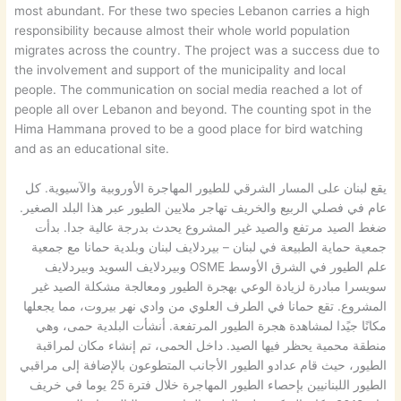
most abundant. For these two species Lebanon carries a high
responsibility because almost their whole world population
migrates across the country. The project was a success due to
the involvement and support of the municipality and local
people. The communication on social media reached a lot of
people all over Lebanon and beyond. The counting spot in the
Hima Hammana proved to be a good place for bird watching
and as an educational site.
يقع لبنان على المسار الشرقي للطيور المهاجرة الأوروبية والآسيوية. كل
عام في فصلي الربيع والخريف تهاجر ملايين الطيور عبر هذا البلد الصغير.
ضغط الصيد مرتفع والصيد غير المشروع يحدث بدرجة عالية جدا. بدأت
جمعية حماية الطبيعة في لبنان – بيردلايف لبنان وبلدية حمانا مع جمعية
علم الطيور في الشرق الأوسط OSME وبيردلايف السويد وبيردلايف
سويسرا مبادرة لزيادة الوعي بهجرة الطيور ومعالجة مشكلة الصيد غير
المشروع. تقع حمانا في الطرف العلوي من وادي نهر بيروت، مما يجعلها
مكانًا جيًدا لمشاهدة هجرة الطيور المرتفعة. أنشأت البلدية حمى، وهي
منطقة محمية يحظر فيها الصيد. داخل الحمى، تم إنشاء مكان لمراقبة
الطيور، حيث قام عدادو الطيور الأجانب المتطوعون بالإضافة إلى مراقبي
الطيور اللبنانيين بإحصاء الطيور المهاجرة خلال فترة 25 يوما في خريف