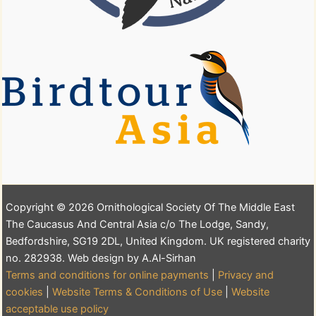
Copyright © 2026 Ornithological Society Of The Middle East
The Caucasus And Central Asia c/o The Lodge, Sandy,
Bedfordshire, SG19 2DL, United Kingdom. UK registered charity
no. 282938. Web design by A.Al-Sirhan
Terms and conditions for online payments
|
Privacy and
cookies
|
Website Terms & Conditions of Use
|
Website
acceptable use policy