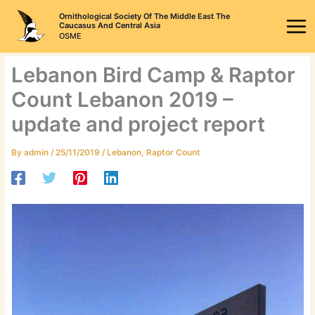
Skip
Ornithological Society Of The Middle East The
to
Caucasus And Central Asia
OSME
content
Lebanon Bird Camp & Raptor
Count Lebanon 2019 –
update and project report
By
admin
/
25/11/2019
/
Lebanon
,
Raptor Count