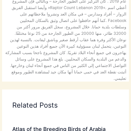
عام 2019 . كان التركيز على الطيور الجارحة – وبالتالي فإن المشروع
أعطي اسم .»Raptor Count Lebanon 2019« وأيضا استقبل الفريق
الزوار – أفراد ومدارس – في مكان العد ونشروا ملاحظاتهم على
Facebook .كما أنهم حافظوا على اتصال وثيق بالسكان المحليين
وسلطات بلدية حمانا. خلال المشروع، سجل الفريق مرور أكثر من
32000 طائر، منها 20000 من الطيور الجارحة من 25 نوعا مختلفًا.
نوعان الأكثر وفرة هما عقاب أرقط صغير وباشق ليفانت. بالنسبة لهذين
النوعين، يتحمل لبنان مسؤولية كبيرة الآن جميع أفراد هذين النوعين
يهاجرون في جميع أنحاء البلاد تقريبًا. كان المشروع ناجحا بسبب المشاركة
والدعم من البلدية والسكان المحليين. بلغ هذا المشروع على وسائل
التواصل الاجتماعي إلى الكثير من الناس في جميع أنحاء لبنان وخارجها.
أثبتت نقطة العد في حمى حمانا أنها مكان جيد لمشاهدة الطيور وموقع
تعليمي.
Related Posts
Atlas of the Breeding Birds of Arabia