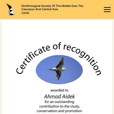
Skip
Ornithological Society Of The Middle East The
to
Caucasus And Central Asia
OSME
content